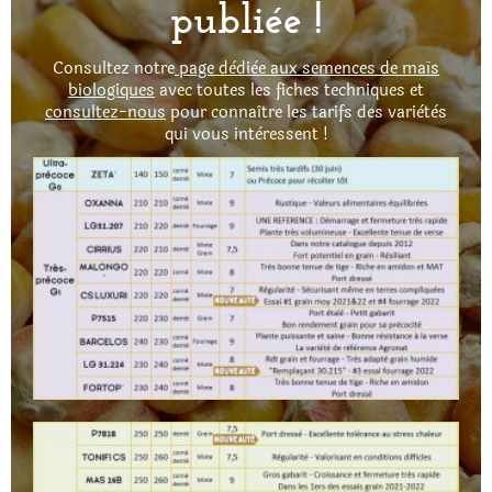
publiée !
Consultez notre
page dèdièe aux semences de maïs
biologiques
avec toutes les fiches techniques et
consultez-nous
pour connaître les tarifs des variètès
qui vous intèressent !