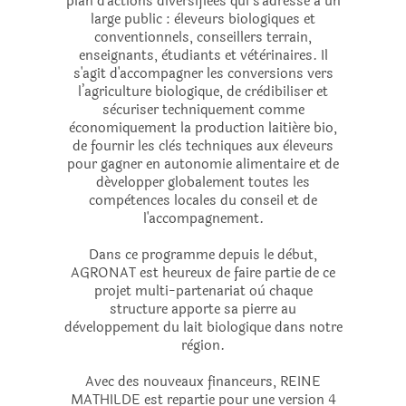
plan d'actions diversifièes qui s'adresse à un
large public : èleveurs biologiques et
conventionnels, conseillers terrain,
enseignants, ètudiants et vètèrinaires. Il
s'agit d'accompagner les conversions vers
l’agriculture biologique, de crèdibiliser et
sècuriser techniquement comme
èconomiquement la production laitiére bio,
de fournir les clès techniques aux èleveurs
pour gagner en autonomie alimentaire et de
développer globalement toutes les
compètences locales du conseil et de
l'accompagnement.
Dans ce programme depuis le dèbut,
AGRONAT est heureux de faire partie de ce
projet multi-partenariat où chaque
structure apporte sa pierre au
dèveloppement du lait biologique dans notre
règion.
Avec des nouveaux financeurs, REINE
MATHILDE est repartie pour une version 4