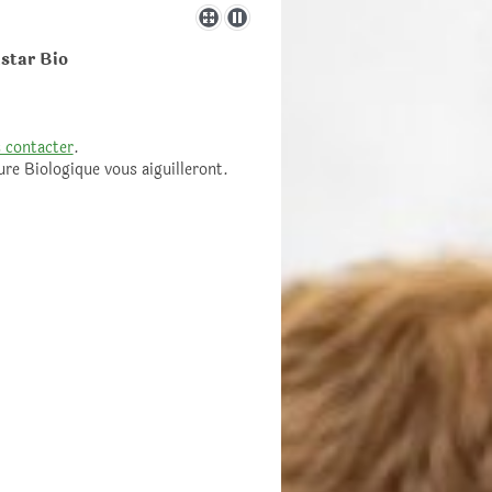
astar Bio
 contacter
.
ure Biologique vous aiguilleront.