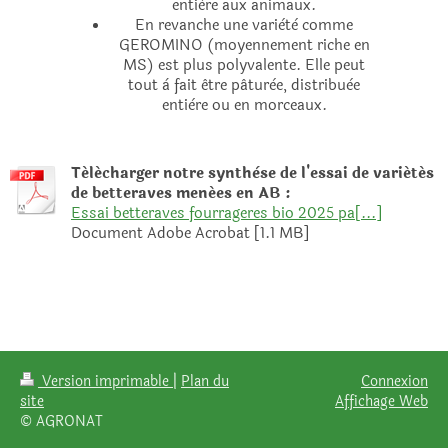
entière aux animaux.
En revanche une variètè comme
GEROMINO (moyennement riche en
MS) est plus polyvalente. Elle peut
tout à fait être pâturèe, distribuèe
entière ou en morceaux.
Télécharger notre synthèse de l'essai de variétés
de betteraves menées en AB :
Essai betteraves fourrageres bio 2025 pa[...]
Document Adobe Acrobat [1.1 MB]
Version imprimable
|
Plan du
Connexion
site
Affichage Web
© AGRONAT