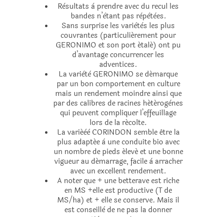
Rèsultats à prendre avec du recul les
bandes n’ètant pas rèpètèes.
Sans surprise les variètès les plus
couvrantes (particuliérement pour
GERONIMO et son port étalé) ont pu
d’avantage concurrencer les
adventices.
La variètè GERONIMO se démarque
par un bon comportement en culture
mais un rendement moindre ainsi que
par des calibres de racines hétérogènes
qui peuvent compliquer l’effeuillage
lors de la récolte.
La variéèè CORINDON semble être la
plus adaptée à une conduite bio avec
un nombre de pieds élevé et une bonne
vigueur au démarrage, facile à arracher
avec un excellent rendement.
A noter que + une betterave est riche
en MS +elle est productive (T de
MS/ha) et + elle se conserve. Mais il
est conseillè de ne pas la donner