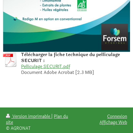
Tèlècharger la fiche technique du pelliculage
SECURIT :
Pelliculage SECURIT.pdf
Document Adobe Acrobat [2.3 MB]
Version imprimable
|
Plan du
Connexion
site
Affichage Web
© AGRONAT