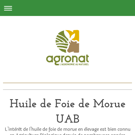
Huile de Foie de Morue
UAB
L’intèrêt de l’huile de foie de morue en èlevage est bien connu