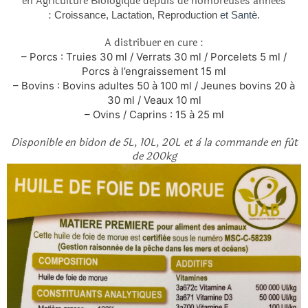
en Agriculture Biologique depuis de nombreuses annèes
:
Croissance
,
Lactation
,
Reproduction
et Santè.
A distribuer en cure :
– Porcs : Truies 30 ml / Verrats 30 ml / Porcelets 5 ml /
Porcs à l’engraissement 15 ml
– Bovins : Bovins adultes 50 à 100 ml / Jeunes bovins 20 à
30 ml / Veaux 10 ml
– Ovins / Caprins : 15 à 25 ml
Disponible en bidon de 5L, 10L, 20L et à la commande en fût
de 200kg