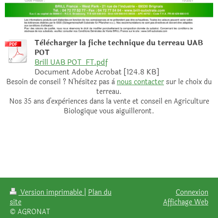
Tèlècharger la fiche technique du terreau UAB
POT
Brill UAB POT_FT.pdf
Document Adobe Acrobat [124.8 KB]
Besoin de conseil ? N'hèsitez pas à
nous contacter
sur le choix du
terreau.
Nos 35 ans d'expèriences dans la vente et conseil en Agriculture
Biologique vous aiguilleront.
Version imprimable
|
Plan du
Connexion
site
Affichage Web
© AGRONAT