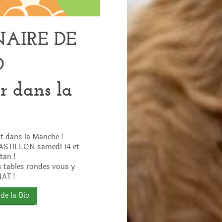
AIRE DE
LA BIO
r dans la
nt dans la Manche !
ASTILLON samedi 14 et
tan !
s tables rondes vous y
NAT !
 de la Bio