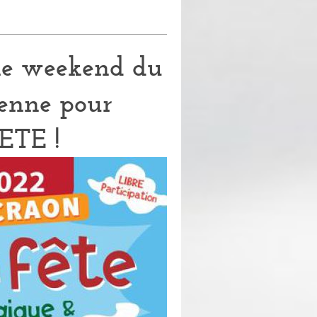
le weekend du
yenne pour
ETE !