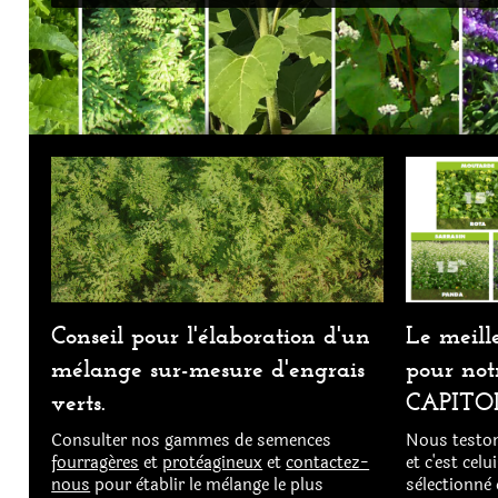
Le meill
Conseil pour l'élaboration d'un
pour notr
mélange sur-mesure d'engrais
CAPITOL
verts.
Nous teston
Consulter nos gammes de semences
et c'est cel
fourragéres
et
protèagineux
et
contactez-
sèlectionnè 
nous
pour ètablir le mèlange le plus