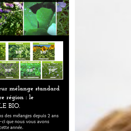
eur mélange standard
e région : le
E BIO.
s des mèlanges depuis 2 ans
ui-ci que nous vous avons
cette annèe.