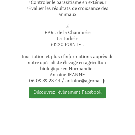
•Contrôler le parasitisme en extèrieur
•Evaluer les rèsultats de croissance des
animaux
à
EARL de la Chaumière
La Torlière
61220 POINTEL
Inscription et plus d'informations auprés de
notre spècialiste èlevage en agriculture
biologique en Normandie :
Antoine JEANNE
06 09 39 28 44 / antoine@agronat.fr
Dècouvrez l'èvénement Facebook