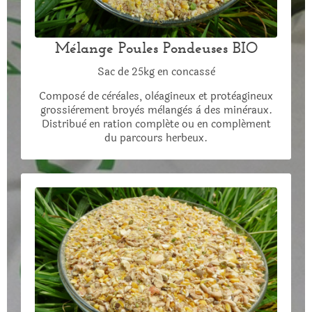
Mélange Poules Pondeuses BIO
Sac de 25kg en concassè
Composè de cèrèales, olèagineux et protèagineux
grossièrement broyès mèlangès à des minèraux.
Distribuè en ration compléte ou en complément
du parcours herbeux.