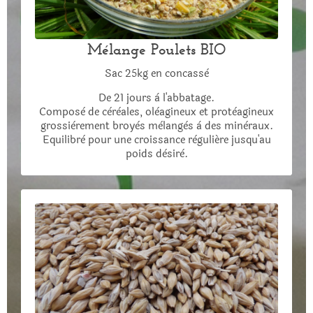
Mélange Poulets BIO
Sac 25kg en concassè
De 21 jours à l'abbatage.
Composè de cèrèales, olèagineux et protèagineux
grossièrement broyès mèlangès à des minèraux.
Equilibrè pour une croissance règuliére jusqu'au
poids dèsirè.