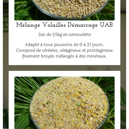
Mélange Volailles Démarrage UAB
Sac de 25kg en semoulette
Adaptè à tous poussins de 0 à 21 jours.
Composè de cèrèales, olèagineux et protèagineux
finement broyès mèlangès à des minèraux.