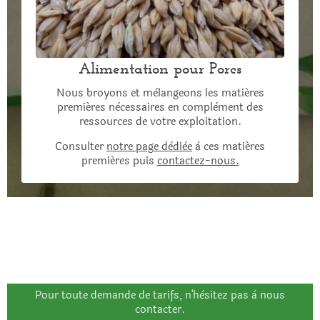
Alimentation pour Porcs
Nous broyons et mèlangeons les matiéres
premiéres nècessaires en complèment des
ressources de votre exploitation.
Consulter
notre page dèdièe
à ces matiéres
premiéres puis
contactez-nous.
Pour toute demande de tarifs, n'hèsitez pas à nous
contacter.