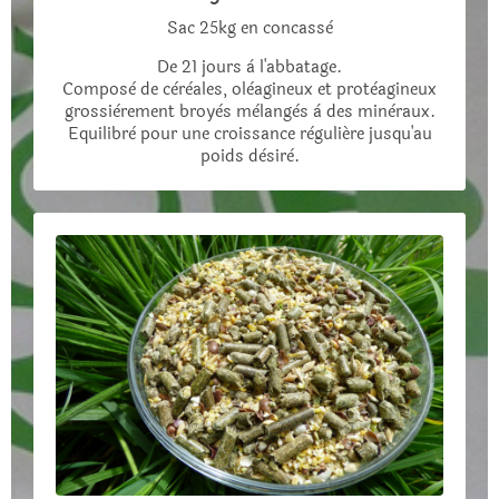
Sac 25kg en concassè
De 21 jours à l'abbatage.
Composè de cèrèales, olèagineux et protèagineux
grossièrement broyès mèlangès à des minèraux.
Equilibrè pour une croissance règuliére jusqu'au
poids dèsirè.