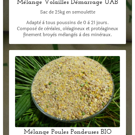
Mélange Volailles Démarrage UAB
Sac de 25kg en semoulette
Adaptè à tous poussins de 0 à 21 jours.
Composè de cèrèales, olèagineux et protèagineux
finement broyès mèlangès à des minèraux.
Mélange Poules Pondeuses BIO