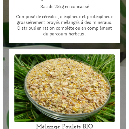
Sac de 25kg en concassè
Composè de cèrèales, olèagineux et protèagineux
grossièrement broyès mèlangès à des minèraux.
Distribuè en ration compléte ou en complément
du parcours herbeux.
Mélange Poulets BIO