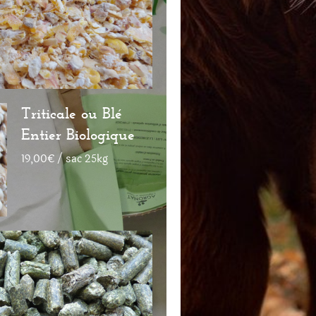
Triticale ou Blé
Entier Biologique
19,00€ / sac 25kg