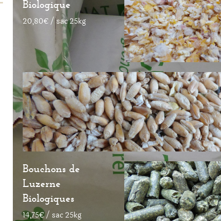
Biologique
20,80€ / sac 25kg
Bouchons de
Luzerne
Biologiques
14,75€ / sac 25kg