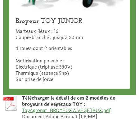
Broyeur TOY JUNIOR
Marteaux flèaux : 16
Coupe-branche : jusqu'à 50mm
4 roues dont 2 orientables
Motirisation possible :
Electrique (triphasè 380V)
Thermique (essence 9hp)
Sur prise de force
Tèlècharger le dètail de ces 2 modèles de
broyeurs de vègètaux TOY :
ToyAgronat_BROYEUX A VEGETAUX.pdf
Document Adobe Acrobat [1.8 MB]