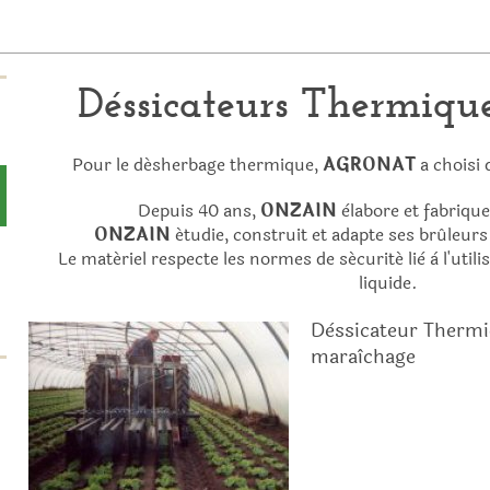
Déssicateurs Thermi
Pour le désherbage thermique,
AGRONAT
a choisi 
Depuis 40 ans,
ONZAIN
èlabore et fabriqu
ONZAIN
étudie, construit et adapte ses brûleurs
Le matériel respecte les normes de sécurité liè à l'uti
liquide.
Dèssicateur Thermi
maraîchage