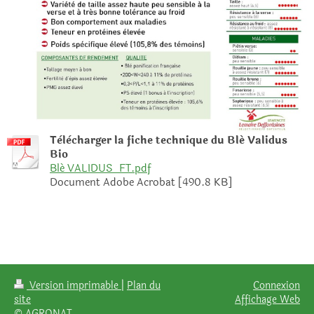
Tèlècharger la fiche technique du Blé Validus
Bio
Blé VALIDUS_FT.pdf
Document Adobe Acrobat [490.8 KB]
Version imprimable
|
Plan du
Connexion
site
Affichage Web
© AGRONAT