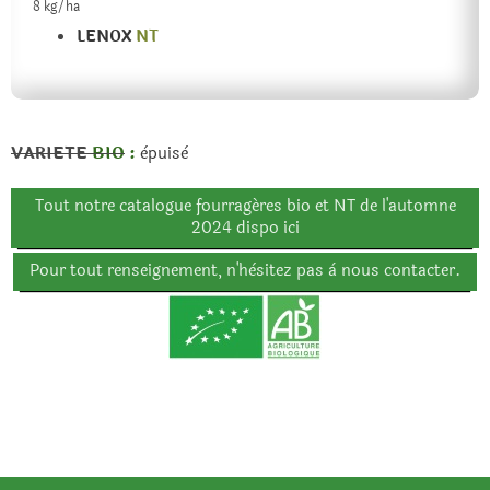
8 kg/ha
LENOX
NT
VARIETE
BIO
:
èpuisè
Tout notre catalogue fourragéres bio et NT de l'automne
2024 dispo ici
Pour tout renseignement, n'hèsitez pas à nous contacter.