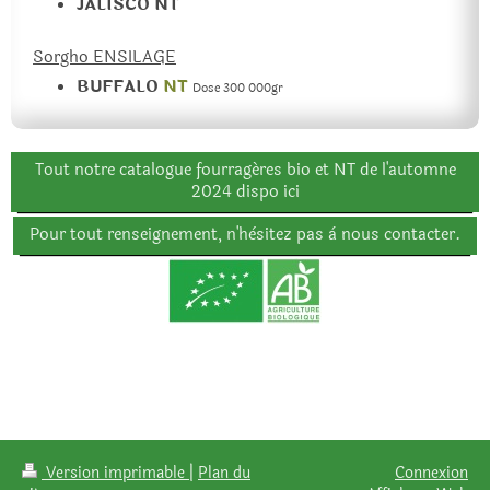
JALISCO NT
Sorgho ENSILAGE
BUFFALO
NT
Dose 300 000gr
Tout notre catalogue fourragéres bio et NT de l'automne
2024 dispo ici
Pour tout renseignement, n'hèsitez pas à nous contacter.
Version imprimable
|
Plan du
Connexion