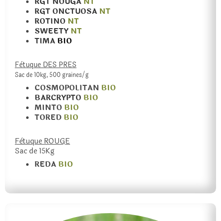
RGT NOUGA
NT
RGT ONCTUOSA
NT
ROTINO
NT
SWEETY
NT
TIMA
BIO
Fètuque DES PRES
Sac de 10kg, 500 graines/g
COSMOPOLITAN
BIO
BARCRYPTO
BIO
MINTO
BIO
TORED
BIO
Fètuque ROUGE
Sac de 15Kg
REDA
BIO