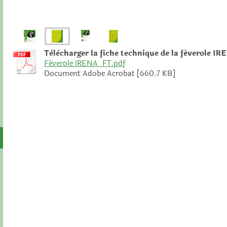
Tèlècharger la fiche technique de la féverole I
Féverole IRENA_FT.pdf
Document Adobe Acrobat [660.7 KB]